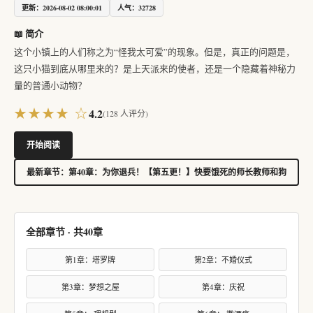
更新：2026-08-02 08:00:01
人气：32728
📖 简介
这个小镇上的人们称之为“怪我太可爱”的现象。但是，真正的问题是，
这只小猫到底从哪里来的？是上天派来的使者，还是一个隐藏着神秘力
量的普通小动物？
★★★★ ☆
4.2
(
128
人评分)
开始阅读
最新章节：第40章：为你退兵！【第五更！】快要饿死的师长教师和狗
全部章节 · 共40章
第1章：塔罗牌
第2章：不婚仪式
第3章：梦想之屋
第4章：庆祝