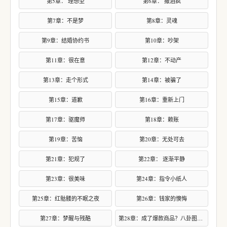
第5章： 理想型
第6章： 撒酒疯
第7章：不是梦
第8章：灵魂
第9章：结婚协约书
第10章：吵架
第11章：很在意
第12章：不动产
第13章：走个形式
第14章：被骗了
第15章：道歉
第16章：重新上门
第17章：驱魔师
第18章：赖账
第19章：苦恼
第20章：无处可去
第21章：犯规了
第22章： 逐渐平静
第23章：很美味
第24章：指令小纸人
第25章：红骷髅的不眠之夜
第26章：钱家的懊悔
第27章：梦醒与残酷
第28章：成了爆款商品？八卦图内裤