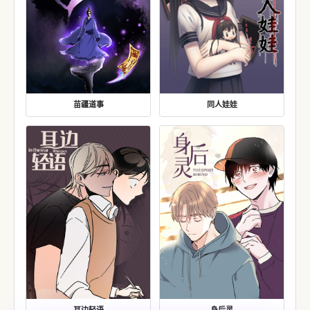
苗疆道事
同人娃娃