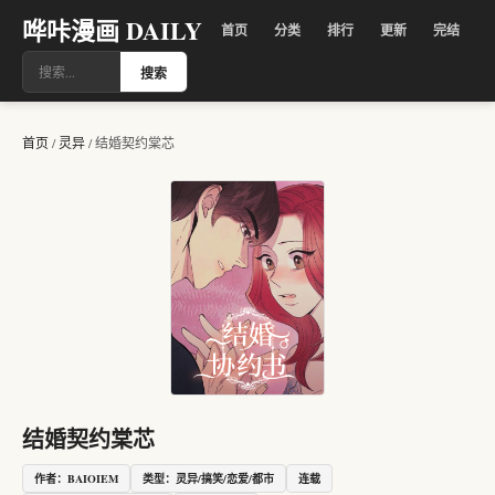
哗咔漫画 DAILY
首页
分类
排行
更新
完结
搜索
首页
/
灵异
/
结婚契约棠芯
结婚契约棠芯
作者：BAIOIEM
类型：灵异/搞笑/恋爱/都市
连载