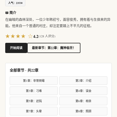
人气：23530
📖 简介
在幽暗的森林深处，一位少年韩初兮，面容俊秀，拥有着与生俱来的异
能。他来自一个普通的村庄，却注定要踏上不平凡的征程。
★★★★ ☆
4.2
(
128
人评分)
开始阅读
最新章节：第22章：魔神临世！
全部章节 · 共22章
第1章：非常倒霉
第2章：介绍
第3章：刁难
第4章：误会
第5章：迟钝
第6章：相亲
第7章：头晕
第8章：照顾