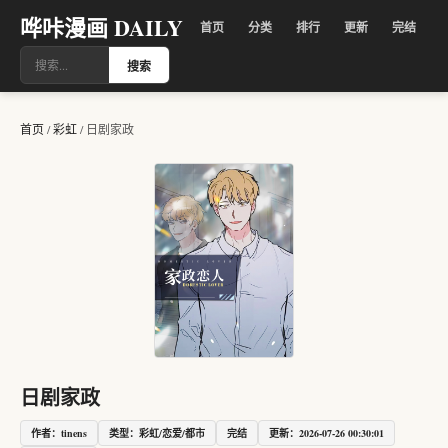
哗咔漫画 DAILY
首页
分类
排行
更新
完结
搜索
首页
/
彩虹
/
日剧家政
日剧家政
作者：tinens
类型：彩虹/恋爱/都市
完结
更新：2026-07-26 00:30:01