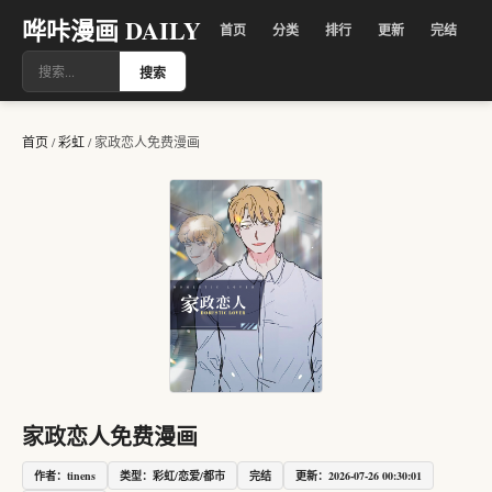
哗咔漫画 DAILY
首页
分类
排行
更新
完结
搜索
首页
/
彩虹
/
家政恋人免费漫画
家政恋人免费漫画
作者：tinens
类型：彩虹/恋爱/都市
完结
更新：2026-07-26 00:30:01