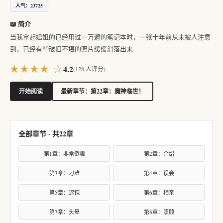
人气：23725
📖 简介
当我拿起姐姐的已经用过一万遍的笔记本时，一张十年前从未被人注意
到、已经有些破旧不堪的照片缓缓滑落出来
★★★★ ☆
4.2
(
128
人评分)
开始阅读
最新章节：第22章：魔神临世！
全部章节 · 共22章
第1章：非常倒霉
第2章：介绍
第3章：刁难
第4章：误会
第5章：迟钝
第6章：相亲
第7章：头晕
第8章：照顾