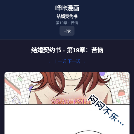
哗咔漫画
结婚契约书
第19章：苦恼
目录
结婚契约书 - 第19章：苦恼
← 上一话
|
下一话 →